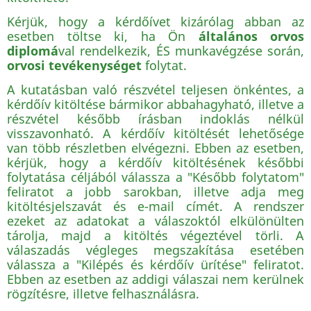
Kérjük, hogy a kérdőívet kizárólag abban az
esetben töltse ki, ha Ön
általános orvos
diplomá
val rendelkezik, ÉS munkavégzése során,
orvosi tevékenységet
folytat.
A kutatásban való részvétel teljesen önkéntes, a
kérdőív kitöltése bármikor abbahagyható, illetve a
részvétel később írásban indoklás nélkül
visszavonható. A kérdőív kitöltését lehetősége
van több részletben elvégezni. Ebben az esetben,
kérjük, hogy a kérdőív kitöltésének későbbi
folytatása céljából válassza a "Később folytatom"
feliratot a jobb sarokban, illetve adja meg
kitöltésjelszavát és e-mail címét. A rendszer
ezeket az adatokat a válaszoktól elkülönülten
tárolja, majd a kitöltés végeztével törli. A
válaszadás végleges megszakítása esetében
válassza a "Kilépés és kérdőív ürítése" feliratot.
Ebben az esetben az addigi válaszai nem kerülnek
rögzítésre, illetve felhasználásra.