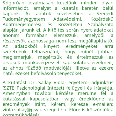
Szigorúan bizalmasan kezelünk minden olyan
információt, amelyet a kutatás keretén belül
kapunk. Az adatok kezelésében a Szegedi
Tudományegyetem Adatvédelmi, Közérdekű
Adatmegismerési és Közzétételi Szabályzata
alapján járunk el. A kitöltés során nyert adatokat
anonim formában elemezzük, amelyből a
résztvevők azonossága nem lesz megállapítható.
Az adatokból kinyert eredményeket arra
szeretnénk felhasználni, hogy minél jobban
megismerjük, megértsük és értelmezzük az
orvosok munkavégzéssel kapcsolatos érzelmeit,
az ahhoz fűződő motivációját, illetve az ezekre
ható, ezeket befolyásoló tényezőket.
A kutatást Dr. Sallay Viola, egyetemi adjunktus
(SZTE Pszichológiai Intézet) felügyeli és irányítja.
Amennyiben további kérdése merülne fel a
kutatással kapcsolatban vagy érdeklődne az
eredmények iránt, kérem, keresse e-mailen:
viola.sallay@psy.u-szeged.hu. Előre is köszönjük a
közreműködését!