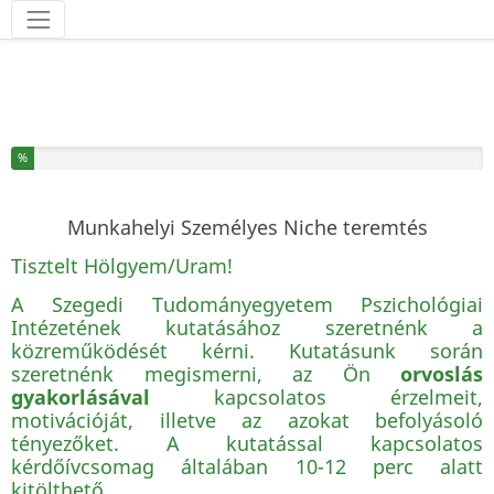
Eszközök
Befejezte a kérdőív % százalékát
%
Munkahelyi Személyes Niche teremtés
Tisztelt Hölgyem/Uram!
A Szegedi Tudományegyetem Pszichológiai
Intézetének kutatásához szeretnénk a
közreműködését kérni. Kutatásunk során
szeretnénk megismerni, az Ön
orvoslás
gyakorlásával
kapcsolatos érzelmeit,
motivációját, illetve az azokat befolyásoló
tényezőket. A kutatással kapcsolatos
kérdőívcsomag általában 10-12 perc alatt
kitölthető.